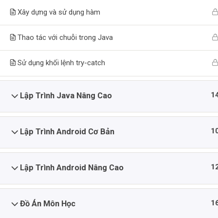
Xây dựng và sử dụng hàm
Thông
Phương Châm Đào Tạo
Thao tác với chuỗi trong Java
Với nhiều năm kinh nghiệm làm việc
Trang
trong ngành lập trình tôi muốn chia sẻ
Danh
Sử dụng khối lệnh try-catch
những kiến thức và kinh nghiệm của
Học
mình từ các dự án thực tế vào trong
Liên 
từng bài giảng.
1
Lập Trình Java Nâng Cao
1
Lập Trình Android Cơ Bản
1
Lập Trình Android Nâng Cao
1
Đồ Án Môn Học