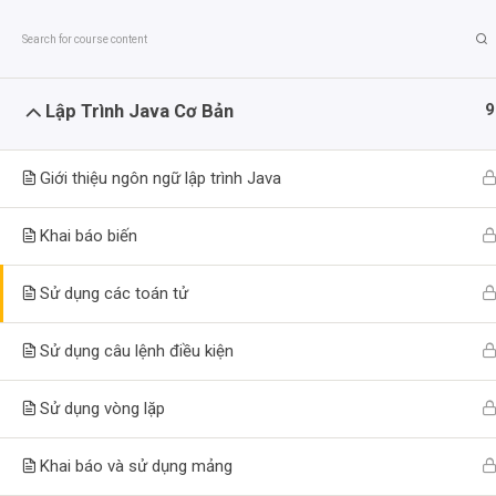
Skip
to
content
9
Lập Trình Java Cơ Bản
Giới thiệu ngôn ngữ lập trình Java
Lập Trình Mobil
Khai báo biến
>
Trung Tâm Đào Tạo Lập Trình PHT
Khóa Học Dài Hạn
Sử dụng các toán tử
Sử dụng câu lệnh điều kiện
Sử dụng vòng lặp
Khai báo và sử dụng mảng