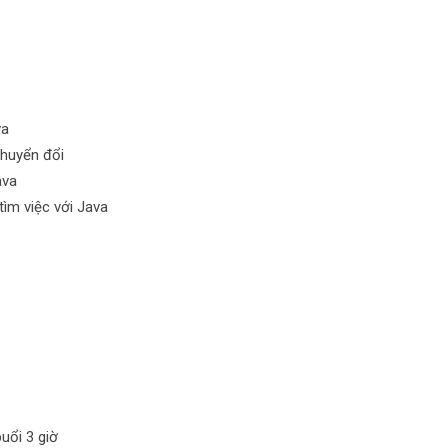
va
huyển đổi
ava
tìm việc với Java
uổi 3 giờ