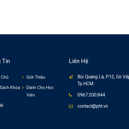
 Tin
Liên Hệ
Bùi Quang Là, P.12, Gò Vấ
 Chủ
Giới Thiệu
Tp.HCM
 Sách Khóa
Dành Cho Học
0967.200.844
Viên
Hệ
contact@pht.vn