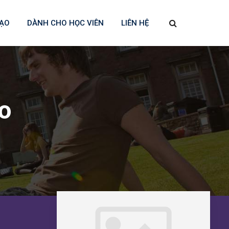
TẠO
DÀNH CHO HỌC VIÊN
LIÊN HỆ
o