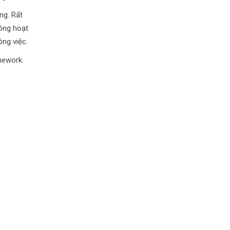
ng. Rất
uồng hoạt
ng việc.
mework.