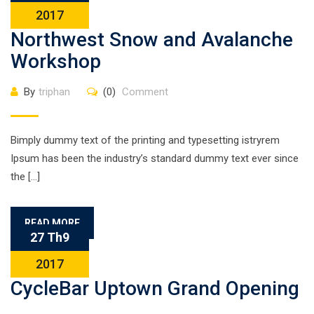
2017
Northwest Snow and Avalanche
Workshop
By
triphan
(0)
Comment
Bimply dummy text of the printing and typesetting istryrem
Ipsum has been the industry’s standard dummy text ever since
the […]
READ MORE
27 Th9
2017
CycleBar Uptown Grand Opening