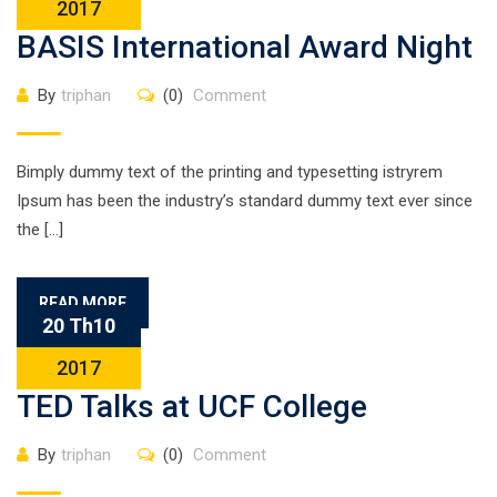
2017
BASIS International Award Night
By
triphan
(0)
Comment
Bimply dummy text of the printing and typesetting istryrem
Ipsum has been the industry’s standard dummy text ever since
the […]
READ MORE
20 Th10
2017
TED Talks at UCF College
By
triphan
(0)
Comment