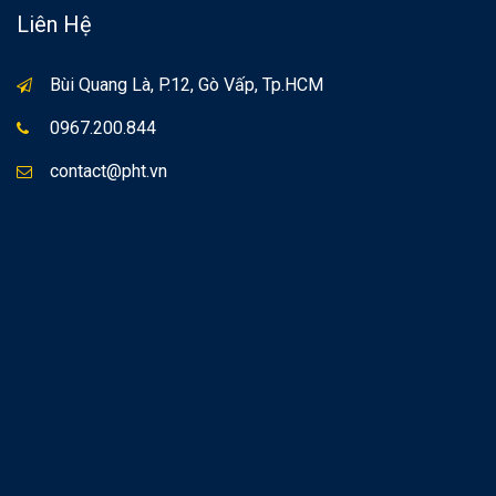
Liên Hệ
Bùi Quang Là, P.12, Gò Vấp, Tp.HCM
0967.200.844
contact@pht.vn